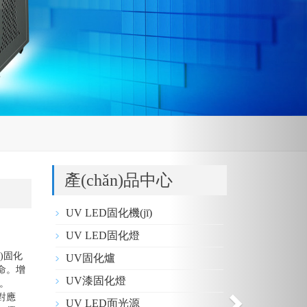
產(chǎn)品中心
UV LED固化機(jī)
UV LED固化燈
n)固化
UV固化爐
壽命。增
UV漆固化燈
題。
是對應
UV LED面光源