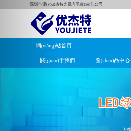
Previous
深圳市優(yōu)杰特光電有限責(zé)任公司
網(wǎng)站首頁
關(guān)于我們
產(chǎn)品中心