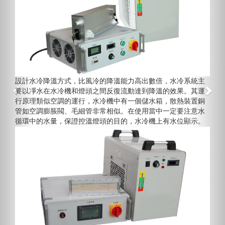
設計水冷降溫方式，比風冷的降溫能力高出數倍，水冷系統主
要以凈水在水冷機和燈頭之間反復流動達到降溫的效果。其運
行原理類似空調的運行，水冷機中有一個儲水箱，散熱裝置銅
管如空調膨脹閥、毛細管非常相似。在使用當中一定要注意水
循環中的水量，保證控溫燈頭的目的，水冷機上有水位顯示。