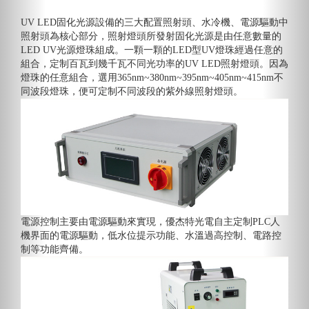
UV LED固化光源設備的三大配置照射頭、水冷機、電源驅動中
照射頭為核心部分，照射燈頭所發射固化光源是由任意數量的
LED UV光源燈珠組成。一顆一顆的LED型UV燈珠經過任意的
組合，定制百瓦到幾千瓦不同光功率的UV LED照射燈頭。因為
燈珠的任意組合，選用365nm~380nm~395nm~405nm~415nm不
同波段燈珠，便可定制不同波段的紫外線照射燈頭。
電源控制主要由電源驅動來實現，優杰特光電自主定制PLC人
機界面的電源驅動，低水位提示功能、水溫過高控制、電路控
制等功能齊備。