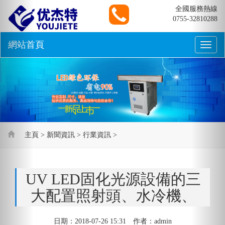
Previous
Nex
全國服務熱線
0755-32810288
網站首頁
Toggle
naviga
主頁
>
新聞資訊
>
行業資訊
>
UV LED固化光源設備的三
大配置照射頭、水冷機、
日期：2018-07-26 15:31 作者：admin