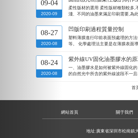
09-04
柔性版材的選用 柔性版材種類較多
2020-09
淺、不同的油墨來滿足印刷需要,為此,
凹版印刷過程質量控制
08-27
塑料薄膜進行印前表面預處理的方法
2020-08
等。 化學處理法主要是在薄膜表面導
紫外線UV固化油墨膠水的原
08-24
一、油墨膠水是如何被紫外線固化的
2020-08
的自然光中所含的紫外線波段不一且有
首
網站首頁
關于我們
地址:廣東省深圳市松崗鎮大田洋田