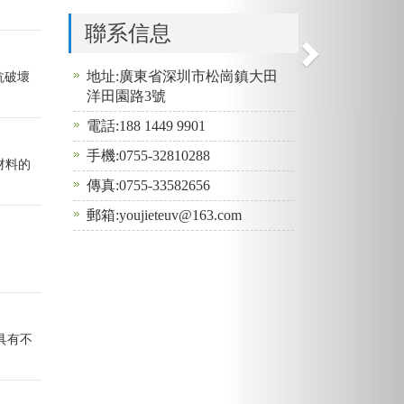
聯系信息
地址:廣東省深圳市松崗鎮大田
抗破壞
洋田園路3號
電話:188 1449 9901
手機:0755-32810288
材料的
傳真:0755-33582656
郵箱:youjieteuv@163.com
具有不