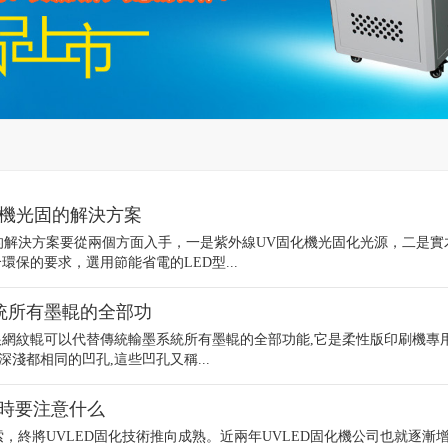
化機光固的解決方案
的解決方案要從兩個方面入手，一是紫外線UV固化機光固化光源，二是實
保的要求，選用節能省電的LED型...
統所有墨輥的全部功
根網紋輥可以代替傳統輸墨系統所有墨輥的全部功能,它是柔性版印刷機專
淺都相同的凹孔,這些凹孔又稱...
機時要注意什么
索，終將UVLED固化技術推向成熟。近兩年UVLED固化機公司也就逐漸