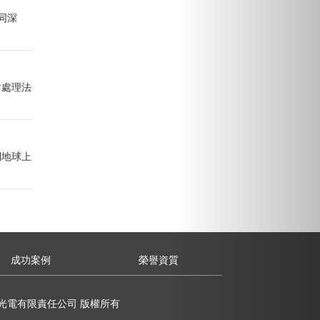
同深
射處理法
到地球上
成功案例
榮譽資質
市優杰特光電有限責任公司 版權所有