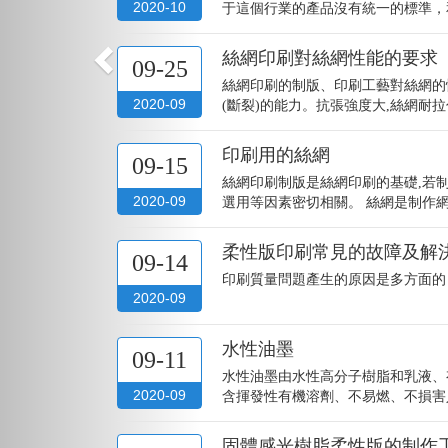
2020-10
于這個行業的產品沒有統一的標準，和
絲網印刷對絲網性能的要求
09-25
絲網印刷的制版、印刷工藝對絲網的
2020-09
(斷裂)的能力。抗張強度大,絲網耐拉
印刷用的絲網
09-15
絲網印刷制版是絲網印刷的基礎,若
2020-09
選用等因素密切相關。 絲網是制作網
柔性版印刷常見的故障及解
09-14
印刷質量問題產生的原因是多方面的
2020-09
水性油墨
09-11
水性油墨由水性高分子樹脂和乳液、
2020-09
含揮發性有機溶劑、不易燃、不損害人
固體感光樹脂柔性版的制作