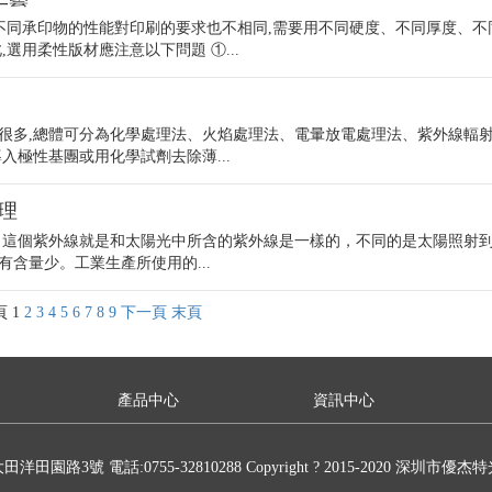
,不同承印物的性能對印刷的要求也不相同,需要用不同硬度、不同厚度、不
選用柔性版材應注意以下問題 ①...
很多,總體可分為化學處理法、火焰處理法、電暈放電處理法、紫外線輻
入極性基團或用化學試劑去除薄...
理
 這個紫外線就是和太陽光中所含的紫外線是一樣的，不同的是太陽照射
含量少。工業生產所使用的...
頁
1
2
3
4
5
6
7
8
9
下一頁
末頁
產品中心
資訊中心
園路3號 電話:0755-32810288 Copyright ? 2015-2020 深圳