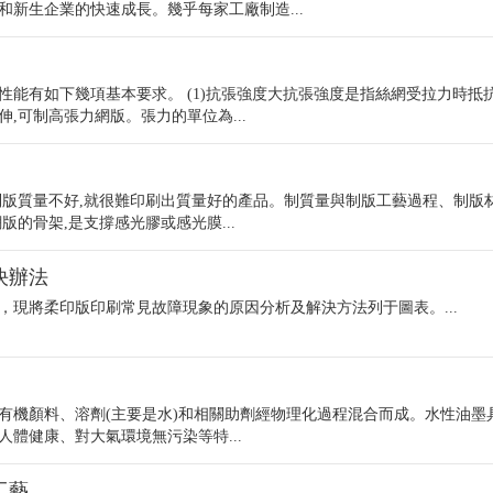
新生企業的快速成長。幾乎每家工廠制造...
性能有如下幾項基本要求。 (1)抗張強度大抗張強度是指絲網受拉力時抵
伸,可制高張力網版。張力的單位為...
制版質量不好,就很難印刷出質量好的產品。制質量與制版工藝過程、制版
版的骨架,是支撐感光膠或感光膜...
決辦法
，現將柔印版印刷常見故障現象的原因分析及解決方法列于圖表。...
有機顏料、溶劑(主要是水)和相關助劑經物理化過程混合而成。水性油墨
體健康、對大氣環境無污染等特...
工藝