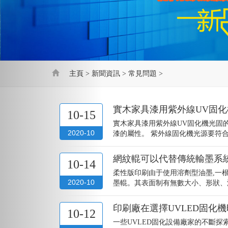
主頁
>
新聞資訊
>
常見問題
>
實木家具漆用紫外線UV固
10-15
實木家具漆用紫外線UV固化機光固
2020-10
漆的屬性。 紫外線固化機光源要符合環
網紋輥可以代替傳統輸墨系
10-14
柔性版印刷由于使用溶劑型油墨,一
2020-10
墨輥。其表面制有無數大小、形狀、深
印刷廠在選擇UVLED固化
10-12
一些UVLED固化設備廠家的不斷探