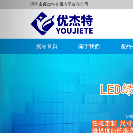
Previous
深圳市優杰特光電有限責任公司
網站首頁
關于我們
產品