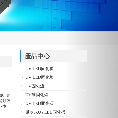
產品中心
UV LED固化機
UV LED固化燈
。
UV固化爐
UV漆固化燈
能。實
線波段
UV LED面光源
V木
風冷式UVLED固化機