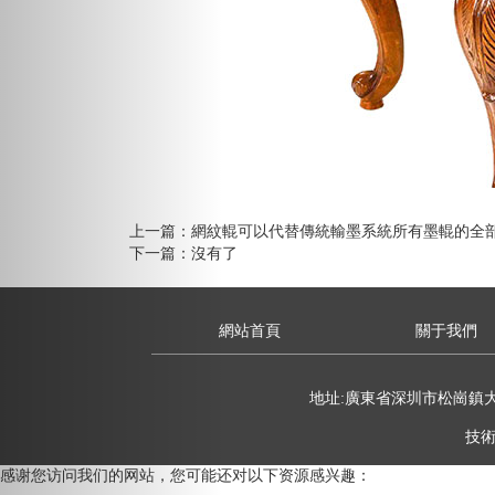
上一篇：
網紋輥可以代替傳統輸墨系統所有墨輥的全
下一篇：沒有了
網站首頁
關于我們
地址:廣東省深圳市松崗鎮大田洋田
技術
感谢您访问我们的网站，您可能还对以下资源感兴趣：