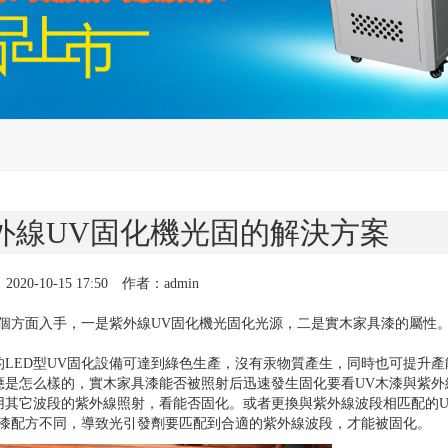
外線UV固化機光固的解決方案
020-10-15 17:50 作者：admin
個方面入手，一是紫外線UV固化機光固化光源，二是實木家具漆的屬性
LED型UV固化設備可達到綠色生產，沒有汞物質產生，同時也可提升產
應是怎么樣的，實木家具漆能否被照射后迅速發生固化要看UV木漆與紫外
用其它波段的紫外線照射，看能否固化。或者更換與紫外線波段相匹配的U
木漆配方不同，導致光引發劑要匹配到合適的紫外線波段，才能被固化。