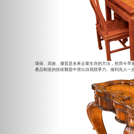
環保、高效、優質是未來企業生存的方法，然而今早更
產品制造的技術難題中突出自我競爭力。做到先人一