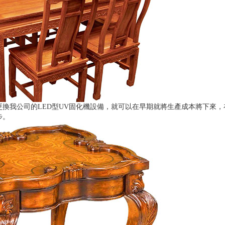
換我公司的LED型UV固化機設備，就可以在早期就將生產成本將下來，
步。